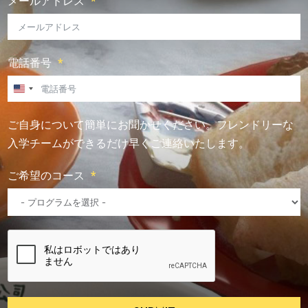
メールアドレス
電話番号
U
n
ご自身について簡単にお聞かせください。フレンドリーな
i
入学チームができるだけ早くご連絡いたします。
t
e
ご希望のコース
d
S
t
a
t
e
s