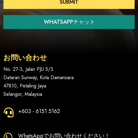
SUBMIT
+
1
WHATSAPPチャット
お問い合わせ
No. 27-3, Jalan PJU 5/3
Dataran Sunway, Kota Damansara
47810, Petaling Jaya
Selangor, Malaysia
+603 - 6151 5162

WhatsAppでお問い合わせください！
