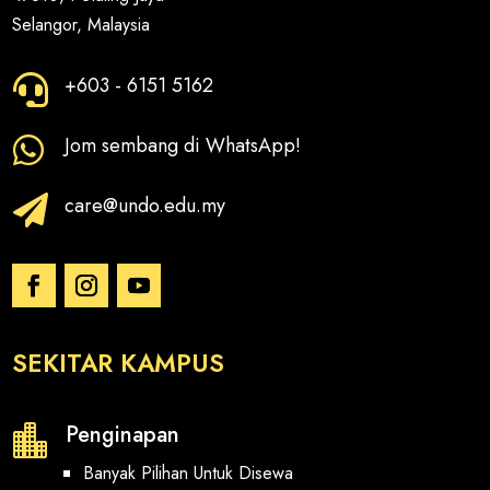
Selangor, Malaysia
+603 - 6151 5162

Jom sembang di WhatsApp!

care@undo.edu.my

SEKITAR KAMPUS
Penginapan

Banyak Pilihan Untuk Disewa